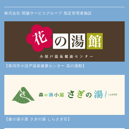
株式会社 関越サービスグループ 指定管理者施設
【新潟市小須戸温泉健康センター 花の湯館】
【森の湯小屋 さぎの湯 しらさぎ荘】