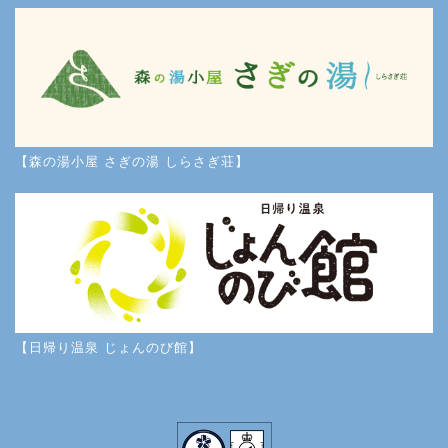
【森の湯小屋 さぎの湯 しらさぎ荘】
【日帰り温泉 じょんのび館】