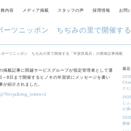
業務内容
メディア掲載
スタッフの声
採用情報
お問
載 スポーツニッポン ちぢみの里で開催す
載 スポーツニッポン ちぢみの里で開催する「年賀状風呂」の開催記事掲載
最近
2日の掲載記事に関越サービスグループが指定管理者として運
20
1日～8日まで開催するヒノキの年賀状にメッセージを書い
Cha
記事が紹介されました。
ナと
hj/?hl=ja&img_index=1
20
じょ
か湯
20
開催