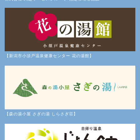
【新潟市小須戸温泉健康センター 花の湯館】
【森の湯小屋 さぎの湯 しらさぎ荘】