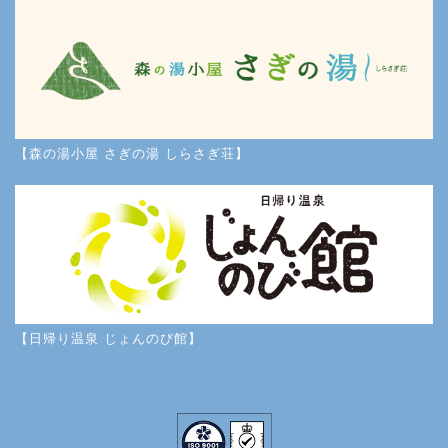
【森の湯小屋 さぎの湯 しらさぎ荘】
【日帰り温泉 じょんのび館】