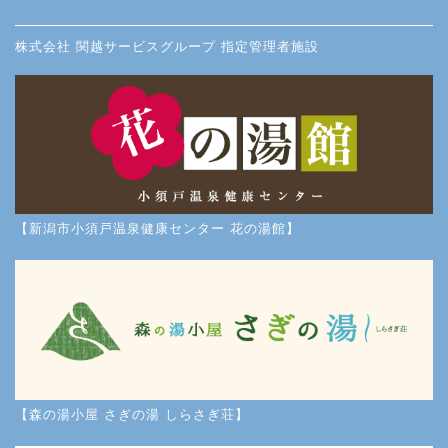
株式会社 関越サービスグループ 指定管理者施設
【新潟市小須戸温泉健康センター 花の湯館】
【森の湯小屋 さぎの湯 しらさぎ荘】