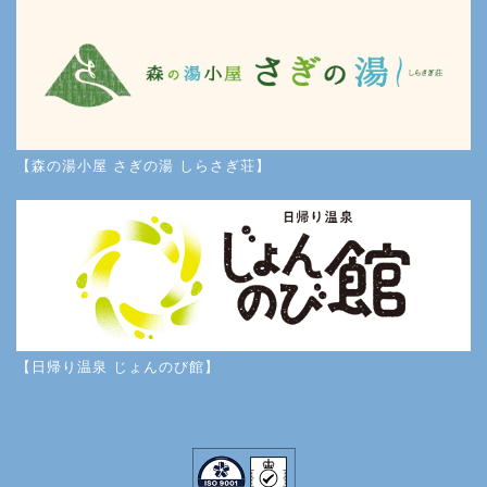
【森の湯小屋 さぎの湯 しらさぎ荘】
【日帰り温泉 じょんのび館】