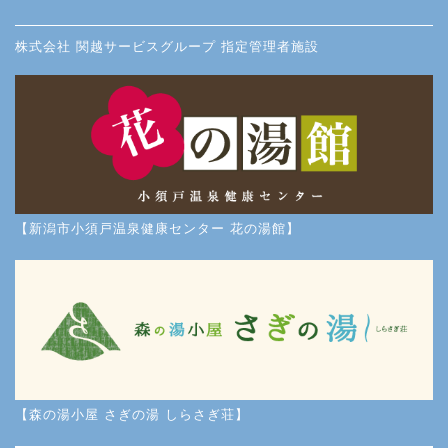
株式会社 関越サービスグループ 指定管理者施設
【新潟市小須戸温泉健康センター 花の湯館】
【森の湯小屋 さぎの湯 しらさぎ荘】