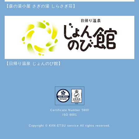
【森の湯小屋 さぎの湯 しらさぎ荘】
【日帰り温泉 じょんのび館】
Certificate Number 5900
ISO 9001
Copyright © KAN-ETSU service All rights reserved.