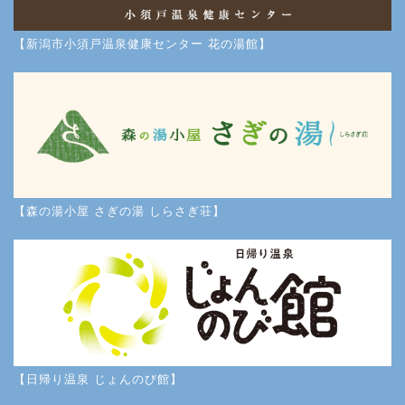
【新潟市小須戸温泉健康センター 花の湯館】
【森の湯小屋 さぎの湯 しらさぎ荘】
【日帰り温泉 じょんのび館】