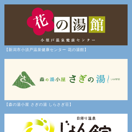
【新潟市小須戸温泉健康センター 花の湯館】
【森の湯小屋 さぎの湯 しらさぎ荘】