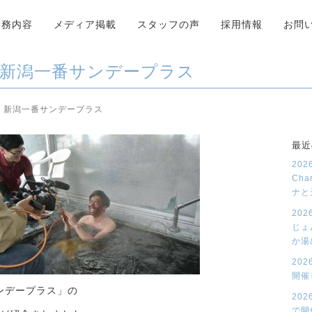
業務内容
メディア掲載
スタッフの声
採用情報
お問
 新潟一番サンデープラス
 新潟一番サンデープラス
最近
20
Cha
ナと
20
じょ
か湯
20
開催
ンデープラス」の
20
で開