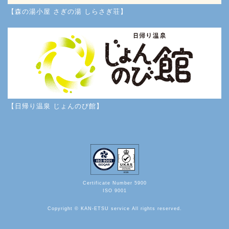
【森の湯小屋 さぎの湯 しらさぎ荘】
【日帰り温泉 じょんのび館】
Certificate Number 5900
ISO 9001
Copyright © KAN-ETSU service All rights reserved.