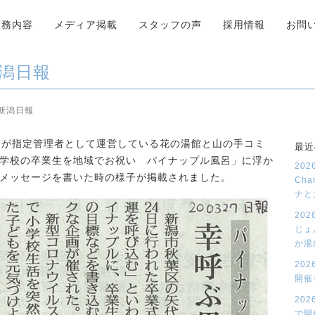
業務内容
メディア掲載
スタッフの声
採用情報
お問
新潟日報
 新潟日報
ビスが指定管理者として運営している花の湯館と山の手コミ
最近
学校の卒業生を地域でお祝い パイナップル風呂」に浮か
20
メッセージを書いた時の様子が掲載されました。
Cha
ナと
20
じょ
か湯
20
開催
20
で開