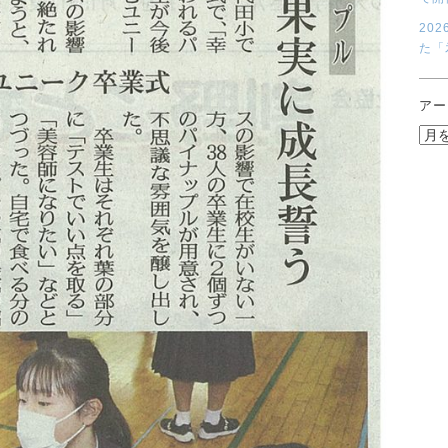
20
た「
アー